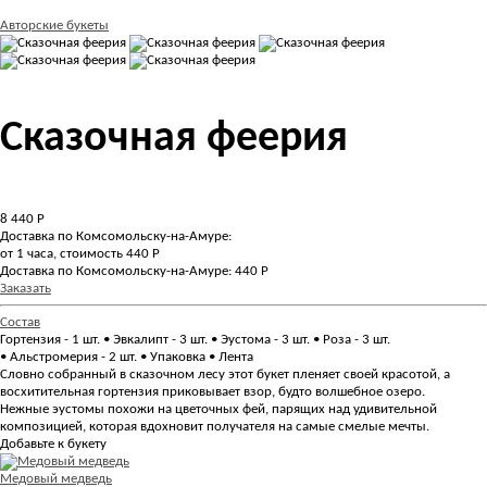
Авторские букеты
Сказочная феерия
8 440
Р
Доставка по Комсомольску-на-Амуре:
от 1 часа, стоимость 440 Р
Доставка по Комсомольску-на-Амуре: 440 Р
Заказать
Состав
Гортензия - 1 шт. • Эвкалипт - 3 шт. • Эустома - 3 шт. • Роза - 3 шт.
• Альстромерия - 2 шт. • Упаковка • Лента
Словно собранный в сказочном лесу этот букет пленяет своей красотой, а
восхитительная гортензия приковывает взор, будто волшебное озеро.
Нежные эустомы похожи на цветочных фей, парящих над удивительной
композицией, которая вдохновит получателя на самые смелые мечты.
Добавьте к букету
Медовый медведь