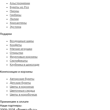
Альстромерии
Букеты из Роз
Пионы
Герберы
Лилии
Хризантемы
Эустома
Подарки
Воздушные шары
Конфеты
Мягкие игрушки
Открытки
Фруктовые корзины
Сертификаты
Клубника в шоколаде
Композиции и корзины
Авторские букеты
Детские букеты
Цветы в корзинах
Цветочные сердца
Цветы в коробочках
Принимаем к оплате
Наши партнеры:
2009–2026 «
flowers-sib.ru
»