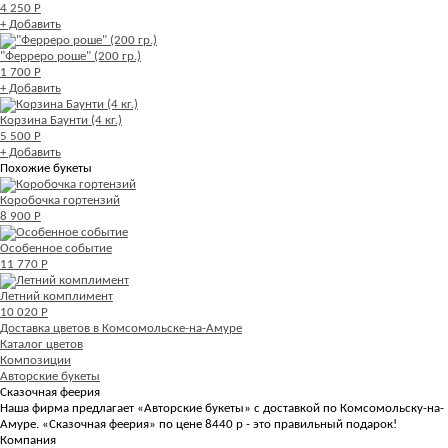
4 250 Р
+ Добавить
"Ферреро роше" (200 гр.)
1 700 Р
+ Добавить
Корзина Баунти (4 кг.)
5 500 Р
+ Добавить
Похожие букеты
Коробочка гортензий
8 900 Р
Особенное событие
11 770 Р
Летний комплимент
10 020 Р
Доставка цветов в Комсомольске-на-Амуре
Каталог цветов
Композиции
Авторские букеты
Сказочная феерия
Наша фирма предлагает «Авторские букеты» с доставкой по Комсомольску-на-
Амуре. «Сказочная феерия» по цене 8440 р - это правильный подарок!
Компания