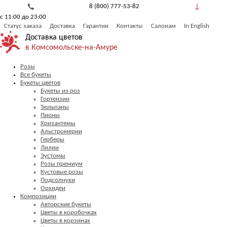
8 (800) 777-53-82
с 11:00 до 23:00
Обратный звонок
Статус заказа
Доставка
Гарантии
Контакты
Салонам
In English
Доставка цветов
в Комсомольске-на-Амуре
Розы
Все букеты
Букеты цветов
Букеты из роз
Гортензии
Тюльпаны
Пионы
Хризантемы
Альстромерии
Герберы
Лилии
Эустомы
Розы премиум
Кустовые розы
Подсолнухи
Орхидеи
Композиции
Авторские букеты
Цветы в коробочках
Цветы в корзинах