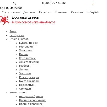
8 (800) 777-53-82
с 11:00 до 23:00
Обратный звонок
Статус заказа
Доставка
Гарантии
Контакты
Салонам
In English
Доставка цветов
в Комсомольске-на-Амуре
Розы
Все букеты
Букеты цветов
Букеты из роз
Гортензии
Тюльпаны
Пионы
Хризантемы
Альстромерии
Герберы
Лилии
Эустомы
Розы премиум
Кустовые розы
Подсолнухи
Орхидеи
Композиции
Авторские букеты
Цветы в коробочках
Цветы в корзинах