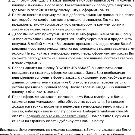
Для того чтобы сделать заказ выберите понравившийся букет и нажмите
кнопку «Заказать». После чего, Вы автоматически перейдете в корзину,
где можно перейти к следующему шагу и оформить заказ.
Помимо цветов в корзину можно добавить приятные дополнения, такие
как: коробочка конфет, мягкая игрушка или открытка. Так же, по
предварительному согласованию с оператором, в комментариях к
заказу возможно указать иные дополнения.
Далее Вы можете приступить к заполнению формы, кликнув на кнопку
«Оформить заказ» или же вернуться к сайту через меню и продолжить
покупки. В любой момент Вы можете просмотреть содержимое Вашей
корзины – соответствующая кнопка расположена в правом верхнем углу
экрана. Не волнуйтесь, непосредственно перед оформлением заказа Вы
сможете легко удалить из Вашей корзины все лишнее, поставив галочку
в поле «Удалить».
После нажатия на кнопку "ОФОРМИТЬ ЗАКАЗ", Вы автоматически
попадаете на страницу оформления заказа. Здесь Вам необходимо
внимательно заполнить форму заказа, с указанием всех необходимых
данных о получателе и заказчике Стоимость заказа пересчитается с
учетом доставки в нужный город. После заполнения данных кликните
кнопку "ОФОРМИТЬ ЗАКАЗ".
После оформления заказа, по указанному Вами телефону, с Вами
свяжется наш менеджер, чтобы обговорить все детали. Вы можете
дождаться звонка, после чего переходить непосредственно к оплате
заказа, либо произвести оплату сразу же. Выберите удобный способ
оплаты (
подробнее о том как оплатить заказ
). Номер заказа, сумма и
ссылка на страницу оплаты дублируются вам на почту.
Внимание! Если оператор не сможет связаться с Вами по указанным Вами
телефонам или е-mail в течение 5 календарных дней, Ваш заказ будет