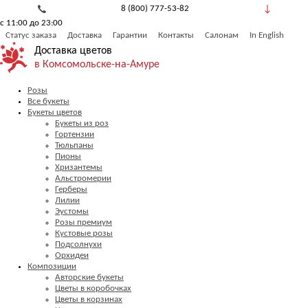
8 (800) 777-53-82
с 11:00 до 23:00
Обратный звонок
Статус заказа
Доставка
Гарантии
Контакты
Салонам
In English
Доставка цветов
в Комсомольске-на-Амуре
Розы
Все букеты
Букеты цветов
Букеты из роз
Гортензии
Тюльпаны
Пионы
Хризантемы
Альстромерии
Герберы
Лилии
Эустомы
Розы премиум
Кустовые розы
Подсолнухи
Орхидеи
Композиции
Авторские букеты
Цветы в коробочках
Цветы в корзинах