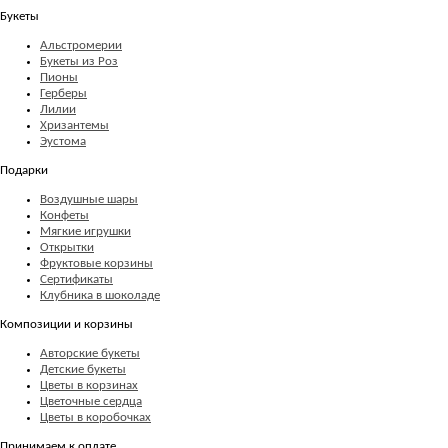
Букеты
Альстромерии
Букеты из Роз
Пионы
Герберы
Лилии
Хризантемы
Эустома
Подарки
Воздушные шары
Конфеты
Мягкие игрушки
Открытки
Фруктовые корзины
Сертификаты
Клубника в шоколаде
Композиции и корзины
Авторские букеты
Детские букеты
Цветы в корзинах
Цветочные сердца
Цветы в коробочках
Принимаем к оплате