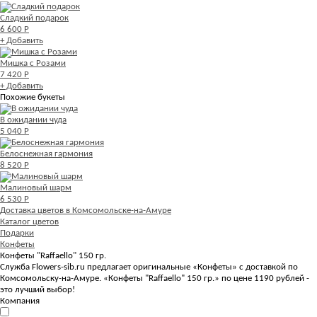
Сладкий подарок
6 600 Р
+ Добавить
Мишка с Розами
7 420 Р
+ Добавить
Похожие букеты
В ожидании чуда
5 040 Р
Белоснежная гармония
8 520 Р
Малиновый шарм
6 530 Р
Доставка цветов в Комсомольске-на-Амуре
Каталог цветов
Подарки
Конфеты
Конфеты "Raffaello" 150 гр.
Служба Flowers-sib.ru предлагает оригинальные «Конфеты» с доставкой по
Комсомольску-на-Амуре. «Конфеты "Raffaello" 150 гр.» по цене 1190 рублей -
это лучший выбор!
Компания