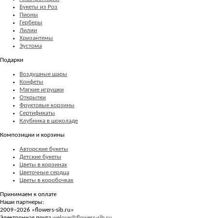
Букеты из Роз
Пионы
Герберы
Лилии
Хризантемы
Эустома
Подарки
Воздушные шары
Конфеты
Мягкие игрушки
Открытки
Фруктовые корзины
Сертификаты
Клубника в шоколаде
Композиции и корзины
Авторские букеты
Детские букеты
Цветы в корзинах
Цветочные сердца
Цветы в коробочках
Принимаем к оплате
Наши партнеры:
2009–2026 «
flowers-sib.ru
»
Электронная почта
welove@flowers-sib.ru