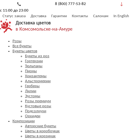
8 (800) 777-53-82
с 11:00 до 23:00
Обратный звонок
Статус заказа
Доставка
Гарантии
Контакты
Салонам
In English
Доставка цветов
в Комсомольске-на-Амуре
Розы
Все букеты
Букеты цветов
Букеты из роз
Гортензии
Тюльпаны
Пионы
Хризантемы
Альстромерии
Герберы
Лилии
Эустомы
Розы премиум
Кустовые розы
Подсолнухи
Орхидеи
Композиции
Авторские букеты
Цветы в коробочках
Цветы в корзинах