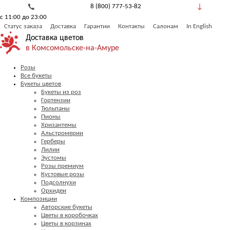
8 (800) 777-53-82
с 11:00 до 23:00
Обратный звонок
Статус заказа
Доставка
Гарантии
Контакты
Салонам
In English
Доставка цветов
в Комсомольске-на-Амуре
Розы
Все букеты
Букеты цветов
Букеты из роз
Гортензии
Тюльпаны
Пионы
Хризантемы
Альстромерии
Герберы
Лилии
Эустомы
Розы премиум
Кустовые розы
Подсолнухи
Орхидеи
Композиции
Авторские букеты
Цветы в коробочках
Цветы в корзинах