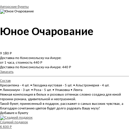
Авторские букеты
Юное Очарование
9 180
Р
Доставка по Комсомольску-на-Амуре:
от 1 часа, стоимость 440 Р
Доставка по Комсомольску-на-Амуре: 440 Р
Заказать
Состав
Хризантема - 4 шт. • Гвоздика кустовая - 5 шт. • Альстромерия - 4 шт.
• Лимониум - 3 шт. • Роза - 5 шт. • Упаковка • Лента
Нежная композиция в белых и розовых оттенках словно создана для юной
героини романа, удивительной и неотразимой.
Такой букет, принесенный в подарок, расскажет о самых высоких чувствах, а
благодаря сочетанию цветов будет долго радовать Вашу музу!
Добавьте к букету
Сладкий подарок
6 600 Р