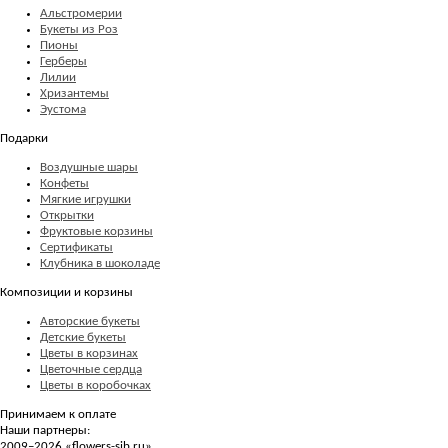
Альстромерии
Букеты из Роз
Пионы
Герберы
Лилии
Хризантемы
Эустома
Подарки
Воздушные шары
Конфеты
Мягкие игрушки
Открытки
Фруктовые корзины
Сертификаты
Клубника в шоколаде
Композиции и корзины
Авторские букеты
Детские букеты
Цветы в корзинах
Цветочные сердца
Цветы в коробочках
Принимаем к оплате
Наши партнеры:
2009–2026 «
flowers-sib.ru
»