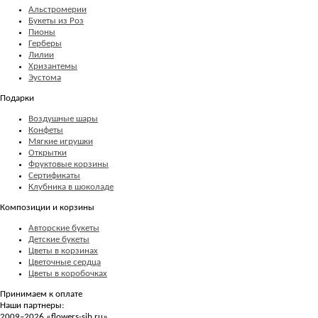
Альстромерии
Букеты из Роз
Пионы
Герберы
Лилии
Хризантемы
Эустома
Подарки
Воздушные шары
Конфеты
Мягкие игрушки
Открытки
Фруктовые корзины
Сертификаты
Клубника в шоколаде
Композиции и корзины
Авторские букеты
Детские букеты
Цветы в корзинах
Цветочные сердца
Цветы в коробочках
Принимаем к оплате
Наши партнеры:
2009–2026 «
flowers-sib.ru
»