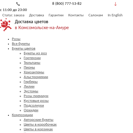
8 (800) 777-53-82
с 11:00 до 23:00
Обратный звонок
Статус заказа
Доставка
Гарантии
Контакты
Салонам
In English
Доставка цветов
в Комсомольске-на-Амуре
Розы
Все букеты
Букеты цветов
Букеты из роз
Гортензии
Тюльпаны
Пионы
Хризантемы
Альстромерии
Герберы
Лилии
Эустомы
Розы премиум
Кустовые розы
Подсолнухи
Орхидеи
Композиции
Авторские букеты
Цветы в коробочках
Цветы в корзинах