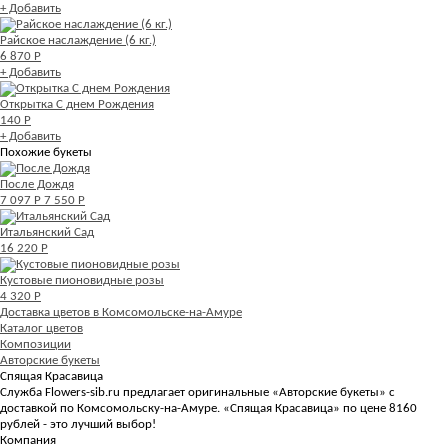
+ Добавить
Райское наслаждение (6 кг.)
6 870 Р
+ Добавить
Открытка С днем Рождения
140 Р
+ Добавить
Похожие букеты
После Дождя
7 097 Р
7 550 Р
Итальянский Сад
16 220 Р
Кустовые пионовидные розы
4 320 Р
Доставка цветов в Комсомольске-на-Амуре
Каталог цветов
Композиции
Авторские букеты
Спящая Красавица
Служба Flowers-sib.ru предлагает оригинальные «Авторские букеты» с
доставкой по Комсомольску-на-Амуре. «Спящая Красавица» по цене 8160
рублей - это лучший выбор!
Компания