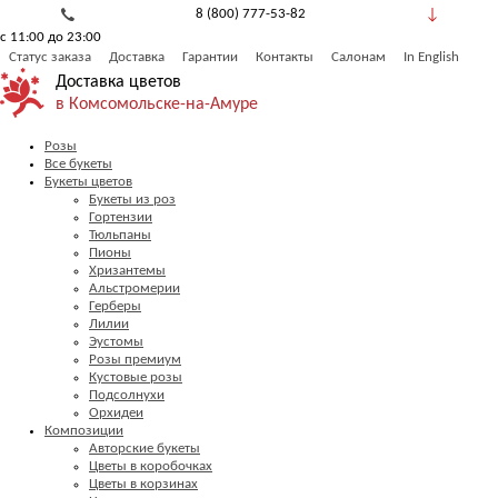
8 (800) 777-53-82
с 11:00 до 23:00
Обратный звонок
Статус заказа
Доставка
Гарантии
Контакты
Салонам
In English
Доставка цветов
в Комсомольске-на-Амуре
Розы
Все букеты
Букеты цветов
Букеты из роз
Гортензии
Тюльпаны
Пионы
Хризантемы
Альстромерии
Герберы
Лилии
Эустомы
Розы премиум
Кустовые розы
Подсолнухи
Орхидеи
Композиции
Авторские букеты
Цветы в коробочках
Цветы в корзинах