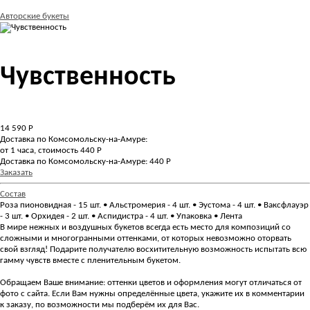
Авторские букеты
Чувственность
14 590
Р
Доставка по Комсомольску-на-Амуре:
от 1 часа, стоимость 440 Р
Доставка по Комсомольску-на-Амуре: 440 Р
Заказать
Состав
Роза пионовидная - 15 шт. • Альстромерия - 4 шт. • Эустома - 4 шт. • Ваксфлауэр
- 3 шт. • Орхидея - 2 шт. • Аспидистра - 4 шт. • Упаковка • Лента
В мире нежных и воздушных букетов всегда есть место для композиций со
сложными и многогранными оттенками, от которых невозможно оторвать
свой взгляд! Подарите получателю восхитительную возможность испытать всю
гамму чувств вместе с пленительным букетом.
Обращаем Ваше внимание: оттенки цветов и оформления могут отличаться от
фото с сайта. Если Вам нужны определённые цвета, укажите их в комментарии
к заказу, по возможности мы подберём их для Вас.