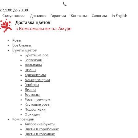
с 11:00 до 23:00
Статус заказа
Доставка
Гарантии
Контакты
Салонам
In English
Доставка цветов
в Комсомольске-на-Амуре
Розы
Все букеты
Букеты цветов
Букеты из роз
Гортензии
Тюльпаны
Пионы
Хризантемы
Альстромерии
Герберы
Лилии
Эустомы
Розы премиум
Кустовые розы
Подсолнухи
Орхидеи
Композиции
Авторские букеты
Цветы в коробочках
Цветы в корзинах