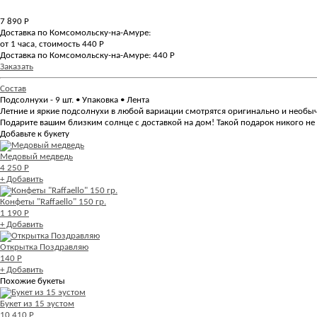
7 890
Р
Доставка по Комсомольску-на-Амуре:
от 1 часа, стоимость 440 Р
Доставка по Комсомольску-на-Амуре: 440 Р
Заказать
Состав
Подсолнухи - 9 шт. • Упаковка • Лента
Летние и яркие подсолнухи в любой вариации смотрятся оригинально и необыч
Подарите вашим близким солнце с доставкой на дом! Такой подарок никого не 
Добавьте к букету
Медовый медведь
4 250 Р
+ Добавить
Конфеты "Raffaello" 150 гр.
1 190 Р
+ Добавить
Открытка Поздравляю
140 Р
+ Добавить
Похожие букеты
Букет из 15 эустом
10 410 Р