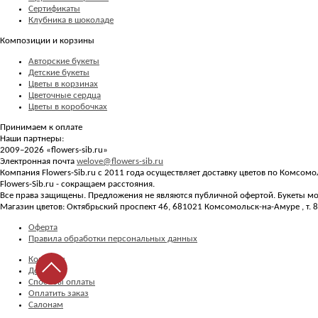
Сертификаты
Клубника в шоколаде
Композиции и корзины
Авторские букеты
Детские букеты
Цветы в корзинах
Цветочные сердца
Цветы в коробочках
Принимаем к оплате
Наши партнеры:
2009–2026 «
flowers-sib.ru
»
Электронная почта
welove@flowers-sib.ru
Компания Flowers-Sib.ru с 2011 года осуществляет доставку цветов по Комсом
Flowers-Sib.ru - сокращаем расстояния.
Все права защищены. Предложения не являются публичной офертой. Букеты мог
Магазин цветов:
Октябрьский проспект 46
,
681021
Комсомольск-на-Амуре
, т.
8
Оферта
Правила обработки персональных данных
Контакты
Доставка
Способы оплаты
Оплатить заказ
Салонам