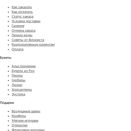
Как заказать
Как оплатить
Статус заказа
Условия доставки
Галерея
Отмена заказа
Промо-коды
Советы от флориста
Корпоративным клиентам
Оплата
Букеты
Альстромерии
Букеты из Роз
Пионы
Герберы
Лилии
Хризантемы
Эустома
Подарки
Воздушные шары
Конфеты
Мягкие игрушки
Открытки
Фруктовые корзины