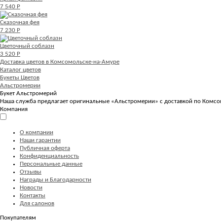
7 540 Р
Сказочная фея
7 230 Р
Цветочный соблазн
3 520 Р
Доставка цветов в Комсомольске-на-Амуре
Каталог цветов
Букеты Цветов
Альстромерии
Букет Альстромерий
Наша служба предлагает оригинальные «Альстромерии» с доставкой по Комсом
Компания
О компании
Наши гарантии
Публичная оферта
Конфиденциальность
Персональные данные
Отзывы
Награды и Благодарности
Новости
Контакты
Для салонов
Покупателям