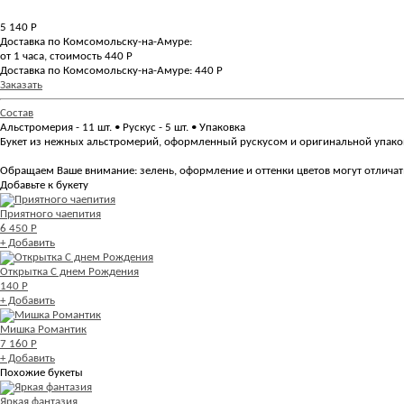
5 140
Р
Доставка по Комсомольску-на-Амуре:
от 1 часа, стоимость 440 Р
Доставка по Комсомольску-на-Амуре: 440 Р
Заказать
Состав
Альстромерия - 11 шт. • Рускус - 5 шт. • Упаковка
Букет из нежных альстромерий, оформленный рускусом и оригинальной упако
Обращаем Ваше внимание: зелень, оформление и оттенки цветов могут отличатьс
Добавьте к букету
Приятного чаепития
6 450 Р
+ Добавить
Открытка С днем Рождения
140 Р
+ Добавить
Мишка Романтик
7 160 Р
+ Добавить
Похожие букеты
Яркая фантазия