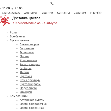
с 11:00 до 23:00
Статус заказа
Доставка
Гарантии
Контакты
Салонам
In English
Доставка цветов
в Комсомольске-на-Амуре
Розы
Все букеты
Букеты цветов
Букеты из роз
Гортензии
Тюльпаны
Пионы
Хризантемы
Альстромерии
Герберы
Лилии
Эустомы
Розы премиум
Кустовые розы
Подсолнухи
Орхидеи
Композиции
Авторские букеты
Цветы в коробочках
Цветы в корзинах