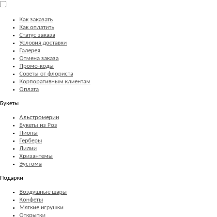
Как заказать
Как оплатить
Статус заказа
Условия доставки
Галерея
Отмена заказа
Промо-коды
Советы от флориста
Корпоративным клиентам
Оплата
Букеты
Альстромерии
Букеты из Роз
Пионы
Герберы
Лилии
Хризантемы
Эустома
Подарки
Воздушные шары
Конфеты
Мягкие игрушки
Открытки