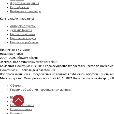
Фруктовые корзины
Сертификаты
Клубника в шоколаде
Композиции и корзины
Авторские букеты
Детские букеты
Цветы в корзинах
Цветочные сердца
Цветы в коробочках
Принимаем к оплате
Наши партнеры:
2009–2026 «
flowers-sib.ru
»
Электронная почта
welove@flowers-sib.ru
Компания Flowers-Sib.ru с 2011 года осуществляет доставку цветов по Комсом
Flowers-Sib.ru - сокращаем расстояния.
Все права защищены. Предложения не являются публичной офертой. Букеты мог
Магазин цветов:
Октябрьский проспект 46
,
681021
Комсомольск-на-Амуре
, т.
8
Оферта
Правила обработки персональных данных
Контакты
Доставка
Способы оплаты
Оплатить заказ
Салонам