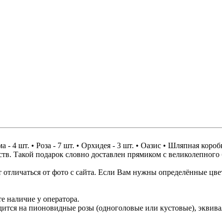
а - 4 шт. • Роза - 7 шт. • Орхидея - 3 шт. • Оазис • Шляпная короб
в. Такой подарок словно доставлен прямиком с великолепного б
отличаться от фото с сайта. Если Вам нужны определённые цвет
е наличие у оператора.
одится на пионовидные розы (одноголовые или кустовые), экви