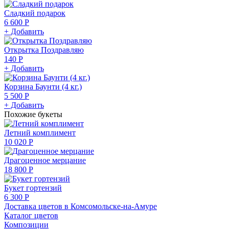
Сладкий подарок
6 600 Р
+ Добавить
Открытка Поздравляю
140 Р
+ Добавить
Корзина Баунти (4 кг.)
5 500 Р
+ Добавить
Похожие букеты
Летний комплимент
10 020 Р
Драгоценное мерцание
18 800 Р
Букет гортензий
6 300 Р
Доставка цветов в Комсомольске-на-Амуре
Каталог цветов
Композиции