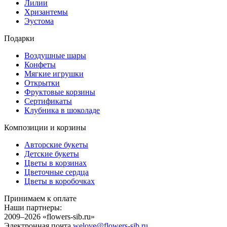
Лилии
Хризантемы
Эустома
Подарки
Воздушные шары
Конфеты
Мягкие игрушки
Открытки
Фруктовые корзины
Сертификаты
Клубника в шоколаде
Композиции и корзины
Авторские букеты
Детские букеты
Цветы в корзинах
Цветочные сердца
Цветы в коробочках
Принимаем к оплате
Наши партнеры:
2009–2026 «
flowers-sib.ru
»
Электронная почта
welove@flowers-sib.ru