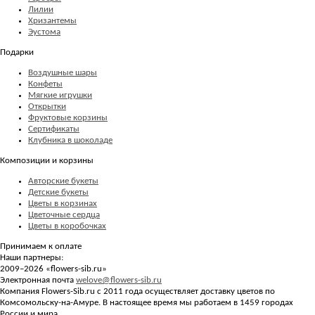
Лилии
Хризантемы
Эустома
Подарки
Воздушные шары
Конфеты
Мягкие игрушки
Открытки
Фруктовые корзины
Сертификаты
Клубника в шоколаде
Композиции и корзины
Авторские букеты
Детские букеты
Цветы в корзинах
Цветочные сердца
Цветы в коробочках
Принимаем к оплате
Наши партнеры:
2009–2026 «
flowers-sib.ru
»
Электронная почта
welove@flowers-sib.ru
Компания Flowers-Sib.ru с 2011 года осуществляет доставку цветов по
Комсомольску-на-Амуре. В настоящее время мы работаем в 1459 городах
России и мира.