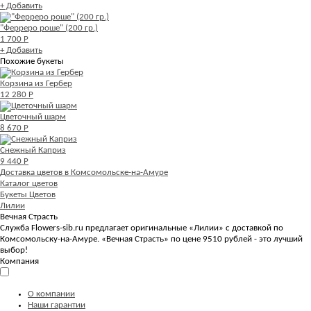
+ Добавить
"Ферреро роше" (200 гр.)
1 700 Р
+ Добавить
Похожие букеты
Корзина из Гербер
12 280 Р
Цветочный шарм
8 670 Р
Снежный Каприз
9 440 Р
Доставка цветов в Комсомольске-на-Амуре
Каталог цветов
Букеты Цветов
Лилии
Вечная Страсть
Служба Flowers-sib.ru предлагает оригинальные «Лилии» с доставкой по
Комсомольску-на-Амуре. «Вечная Страсть» по цене 9510 рублей - это лучший
выбор!
Компания
О компании
Наши гарантии