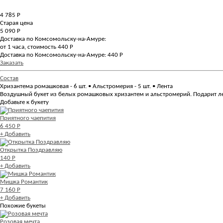
4 785
Р
Старая цена
5 090 Р
Доставка по Комсомольску-на-Амуре:
от 1 часа, стоимость 440 Р
Доставка по Комсомольску-на-Амуре: 440 Р
Заказать
Состав
Хризантема ромашковая - 6 шт. • Альстромерия - 5 шт. • Лента
Воздушный букет из белых ромашковых хризантем и альстромерий. Подарит лег
Добавьте к букету
Приятного чаепития
6 450 Р
+ Добавить
Открытка Поздравляю
140 Р
+ Добавить
Мишка Романтик
7 160 Р
+ Добавить
Похожие букеты
Розовая мечта