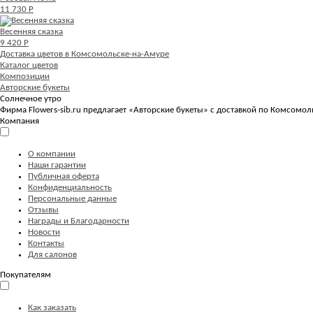
11 730 Р
Весенняя сказка
9 420 Р
Доставка цветов в Комсомольске-на-Амуре
Каталог цветов
Композиции
Авторские букеты
Солнечное утро
Фирма Flowers-sib.ru предлагает «Авторские букеты» с доставкой по Комсомол
Компания
О компании
Наши гарантии
Публичная оферта
Конфиденциальность
Персональные данные
Отзывы
Награды и Благодарности
Новости
Контакты
Для салонов
Покупателям
Как заказать