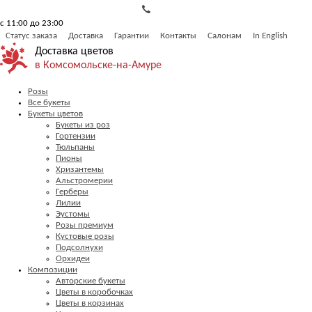
с 11:00 до 23:00
Статус заказа
Доставка
Гарантии
Контакты
Салонам
In English
Доставка цветов
в Комсомольске-на-Амуре
Розы
Все букеты
Букеты цветов
Букеты из роз
Гортензии
Тюльпаны
Пионы
Хризантемы
Альстромерии
Герберы
Лилии
Эустомы
Розы премиум
Кустовые розы
Подсолнухи
Орхидеи
Композиции
Авторские букеты
Цветы в коробочках
Цветы в корзинах