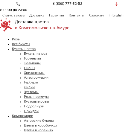
8 (800) 777-53-82
с 11:00 до 23:00
Обратный звонок
Статус заказа
Доставка
Гарантии
Контакты
Салонам
In English
Доставка цветов
в Комсомольске-на-Амуре
Розы
Все букеты
Букеты цветов
Букеты из роз
Гортензии
Тюльпаны
Пионы
Хризантемы
Альстромерии
Герберы
Лилии
Эустомы
Розы премиум
Кустовые розы
Подсолнухи
Орхидеи
Композиции
Авторские букеты
Цветы в коробочках
Цветы в корзинах