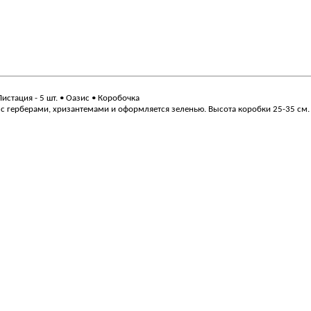
 Пистация - 5 шт. • Оазис • Коробочка
 с герберами, хризантемами и оформляется зеленью. Высота коробки 25-35 см.