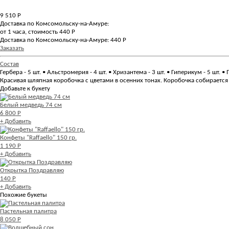
9 510
Р
Доставка по Комсомольску-на-Амуре:
от 1 часа, стоимость 440 Р
Доставка по Комсомольску-на-Амуре: 440 Р
Заказать
Состав
Гербера - 5 шт. • Альстромерия - 4 шт. • Хризантема - 3 шт. • Гиперикум - 5 шт. •
Красивая шляпная коробочка с цветами в осенних тонах. Коробочка собирается
Добавьте к букету
Белый медведь 74 см
6 800 Р
+ Добавить
Конфеты "Raffaello" 150 гр.
1 190 Р
+ Добавить
Открытка Поздравляю
140 Р
+ Добавить
Похожие букеты
Пастельная палитра
8 050 Р