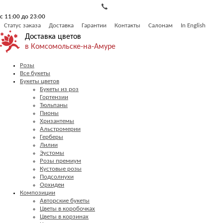
с 11:00 до 23:00
Статус заказа
Доставка
Гарантии
Контакты
Салонам
In English
Доставка цветов
в Комсомольске-на-Амуре
Розы
Все букеты
Букеты цветов
Букеты из роз
Гортензии
Тюльпаны
Пионы
Хризантемы
Альстромерии
Герберы
Лилии
Эустомы
Розы премиум
Кустовые розы
Подсолнухи
Орхидеи
Композиции
Авторские букеты
Цветы в коробочках
Цветы в корзинах