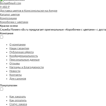
Волшебный сон
9 460 Р
Доставка цветов в Комсомольске-на-Амуре
Каталог цветов
Композиции
Коробочки с цветами
Краски осени
Служба Flowers-sib.ru предлагает оригинальные «Коробочки с цветами» с дост
Компания
О компании
Наши гарантии
Публичная оферта
Конфиденциальность
Персональные данные
Отзывы
Награды и Благодарности
Новости
Контакты
Для салонов
Покупателям
Как заказать
Как оплатить
Статус заказа