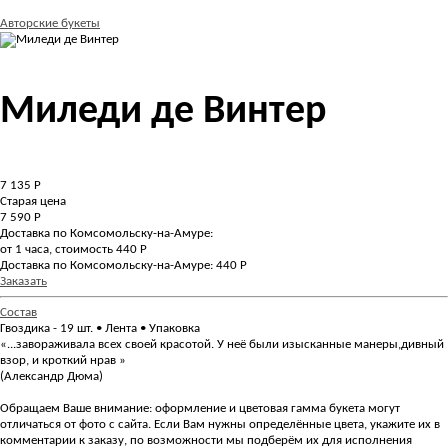
Авторские букеты
Миледи де Винтер
7 135
Р
Старая цена
7 590 Р
Доставка по Комсомольску-на-Амуре:
от 1 часа, стоимость 440 Р
Доставка по Комсомольску-на-Амуре: 440 Р
Заказать
Состав
Гвоздика - 19 шт. • Лента • Упаковка
«...завораживала всех своей красотой. У неё были изысканные манеры,дивный
взор, и кроткий нрав »
(Александр Дюма)
Обращаем Ваше внимание: оформление и цветовая гамма букета могут
отличаться от фото с сайта. Если Вам нужны определённые цвета, укажите их в
комментарии к заказу, по возможности мы подберём их для исполнения