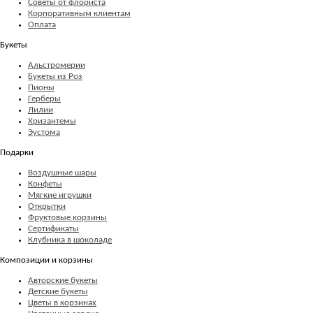
Советы от флориста
Корпоративным клиентам
Оплата
Букеты
Альстромерии
Букеты из Роз
Пионы
Герберы
Лилии
Хризантемы
Эустома
Подарки
Воздушные шары
Конфеты
Мягкие игрушки
Открытки
Фруктовые корзины
Сертификаты
Клубника в шоколаде
Композиции и корзины
Авторские букеты
Детские букеты
Цветы в корзинах