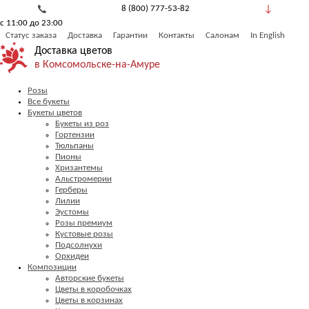
8 (800) 777-53-82
с 11:00 до 23:00
Обратный звонок
Статус заказа
Доставка
Гарантии
Контакты
Салонам
In English
Доставка цветов
в Комсомольске-на-Амуре
Розы
Все букеты
Букеты цветов
Букеты из роз
Гортензии
Тюльпаны
Пионы
Хризантемы
Альстромерии
Герберы
Лилии
Эустомы
Розы премиум
Кустовые розы
Подсолнухи
Орхидеи
Композиции
Авторские букеты
Цветы в коробочках
Цветы в корзинах