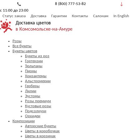
8 (800) 777-53-82
с 11:00 до 23:00
Обратный звонок
Статус заказа
Доставка
Гарантии
Контакты
Салонам
In English
Доставка цветов
в Комсомольске-на-Амуре
Розы
Все букеты
Букеты цветов
Букеты из роз
Гортензии
Тюльпаны
Пионы
Хризантемы
Альстромерии
Герберы
Лилии
Эустомы
Розы премиум
Кустовые розы
Подсолнухи
Орхидеи
Композиции
Авторские букеты
Цветы в коробочках
Цветы в корзинах