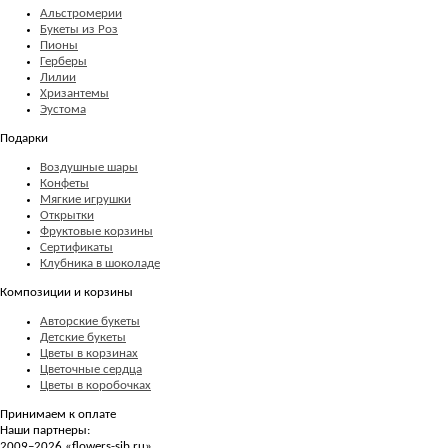
Альстромерии
Букеты из Роз
Пионы
Герберы
Лилии
Хризантемы
Эустома
Подарки
Воздушные шары
Конфеты
Мягкие игрушки
Открытки
Фруктовые корзины
Сертификаты
Клубника в шоколаде
Композиции и корзины
Авторские букеты
Детские букеты
Цветы в корзинах
Цветочные сердца
Цветы в коробочках
Принимаем к оплате
Наши партнеры:
2009–2026 «
flowers-sib.ru
»