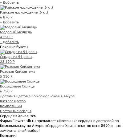
+ Добавить
Райское наслаждение (6 кг.)
6 870 Р
+ Добавить
Медовый медведь
4 250 Р
+ Добавить
Похожие букеты
Сердце из 51 розы
23 190 Р
Розовая Хризантема
5 330 Р
Восходящее Солнце
6 750 Р
Доставка цветов в Комсомольске-на-Амуре
Каталог цветов
Композиции
Цветочные сердца
Сердце из Хризантем
Фирма Flowers-sib.ru предлагает «Цветочные сердца» с доставкой по
Комсомольску-на-Амуре. «Сердце из Хризантем» по цене 8590 р - это
замечательный выбор!
Компания