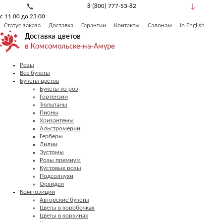
8 (800) 777-53-82
с 11:00 до 23:00
Обратный звонок
Статус заказа
Доставка
Гарантии
Контакты
Салонам
In English
Доставка цветов
в Комсомольске-на-Амуре
Розы
Все букеты
Букеты цветов
Букеты из роз
Гортензии
Тюльпаны
Пионы
Хризантемы
Альстромерии
Герберы
Лилии
Эустомы
Розы премиум
Кустовые розы
Подсолнухи
Орхидеи
Композиции
Авторские букеты
Цветы в коробочках
Цветы в корзинах