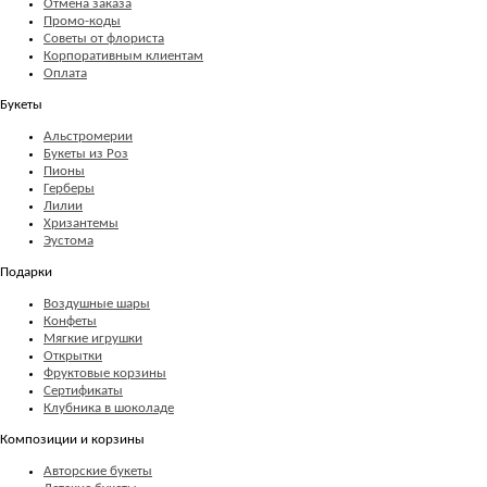
Отмена заказа
Промо-коды
Советы от флориста
Корпоративным клиентам
Оплата
Букеты
Альстромерии
Букеты из Роз
Пионы
Герберы
Лилии
Хризантемы
Эустома
Подарки
Воздушные шары
Конфеты
Мягкие игрушки
Открытки
Фруктовые корзины
Сертификаты
Клубника в шоколаде
Композиции и корзины
Авторские букеты